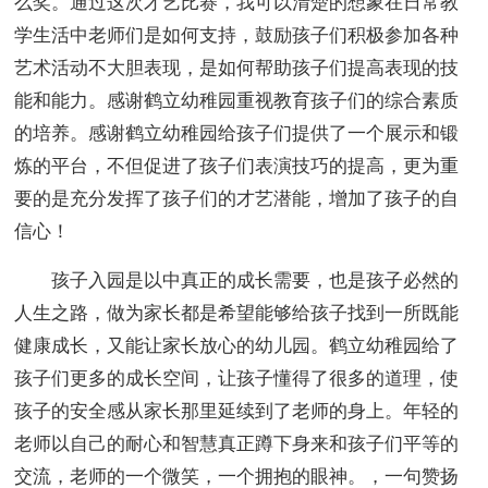
么奖。通过这次才艺比赛，我可以清楚的想象在日常教
学生活中老师们是如何支持，鼓励孩子们积极参加各种
艺术活动不大胆表现，是如何帮助孩子们提高表现的技
能和能力。感谢鹤立幼稚园重视教育孩子们的综合素质
的培养。感谢鹤立幼稚园给孩子们提供了一个展示和锻
炼的平台，不但促进了孩子们表演技巧的提高，更为重
要的是充分发挥了孩子们的才艺潜能，增加了孩子的自
信心！
孩子入园是以中真正的成长需要，也是孩子必然的
人生之路，做为家长都是希望能够给孩子找到一所既能
健康成长，又能让家长放心的幼儿园。鹤立幼稚园给了
孩子们更多的成长空间，让孩子懂得了很多的道理，使
孩子的安全感从家长那里延续到了老师的身上。年轻的
老师以自己的耐心和智慧真正蹲下身来和孩子们平等的
交流，老师的一个微笑，一个拥抱的眼神。，一句赞扬