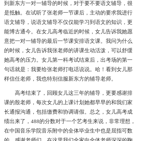
到新东方一对一辅导的时候，对于要不要语文辅导，很
是抵触。在试听了张老师一节课后，主动的要求我进行
语文辅导，说语文辅导不仅仅能学习到语文的知识，更
能博古通今。在女儿高考临近的时候，女儿告诉我她愿
意把一对一辅导的最后一节课安排语文课。我问为什么
的时候，女儿告诉我张老师的讲课生动活泼，可以舒缓
她高考的压力。女儿第一科考试结束后，出考场的第一
句话就是：我要给张老师打电话说说。哈！看到女儿那
样信任老师，我也特别信服新东方的辅导老师。
高考结束了，回顾女儿这三年的辅导，更要感谢排
课的殷老师，每次女儿的上课计划她都早早的和我们家
长通报沟通，包括缴费和协调请假。总之，女儿高考成
绩出来了，488的分数对于一个艺考生来说，非常理想，
在中国音乐学院音乐附中的全体毕业生中也是屈指可数
的。感谢老师们，在这里我们全家向全体老师深深的鞠