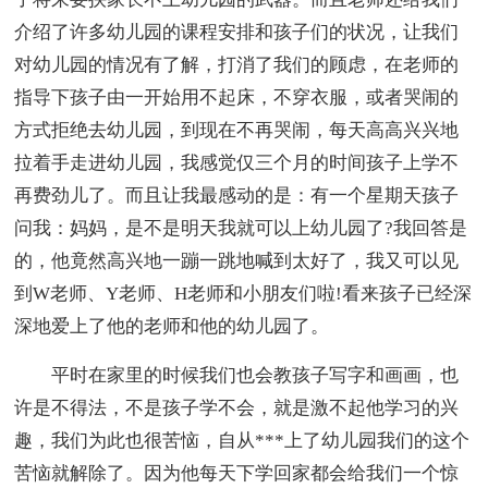
介绍了许多幼儿园的课程安排和孩子们的状况，让我们
对幼儿园的情况有了解，打消了我们的顾虑，在老师的
指导下孩子由一开始用不起床，不穿衣服，或者哭闹的
方式拒绝去幼儿园，到现在不再哭闹，每天高高兴兴地
拉着手走进幼儿园，我感觉仅三个月的时间孩子上学不
再费劲儿了。而且让我最感动的是：有一个星期天孩子
问我：妈妈，是不是明天我就可以上幼儿园了?我回答是
的，他竟然高兴地一蹦一跳地喊到太好了，我又可以见
到W老师、Y老师、H老师和小朋友们啦!看来孩子已经深
深地爱上了他的老师和他的幼儿园了。
平时在家里的时候我们也会教孩子写字和画画，也
许是不得法，不是孩子学不会，就是激不起他学习的兴
趣，我们为此也很苦恼，自从***上了幼儿园我们的这个
苦恼就解除了。因为他每天下学回家都会给我们一个惊