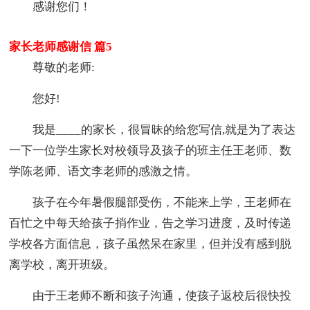
感谢您们！
家长老师感谢信 篇5
尊敬的老师:
您好!
我是____的家长，很冒昧的给您写信,就是为了表达
一下一位学生家长对校领导及孩子的班主任王老师、数
学陈老师、语文李老师的感激之情。
孩子在今年暑假腿部受伤，不能来上学，王老师在
百忙之中每天给孩子捎作业，告之学习进度，及时传递
学校各方面信息，孩子虽然呆在家里，但并没有感到脱
离学校，离开班级。
由于王老师不断和孩子沟通，使孩子返校后很快投