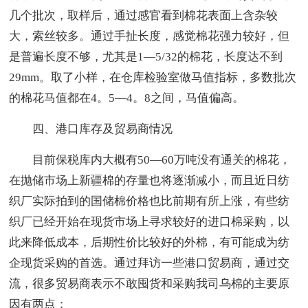
几个批次，取样后，通过感官看到棉花表面上含杂较
大，索丝较多。通过手扯长度，感觉棉花强力较好，但
是普遍长度不够，尤其是1—5/32的棉花，长度达不到
29mm。取了小样，在仓库检验室做马值指标，多数批次
的棉花马值都在4。5—4。8之间，马值偏高。
四、港口库存及贸易商情况
目前保税库内大概有50—60万吨没有通关的棉花，
在抛储市场上新疆棉的存量也将逐渐减小，而且近日纺
织厂实际拍到的国储棉价格也比前期有所上涨，有些纺
织厂已经开始在现货市场上寻求较好的进口棉采购，以
此来降低成本，后期性价比较好的外棉，有可能成为纺
企现货采购的首选。通过拜访一些港口贸易商，通过交
流，很多贸易商表示不敢囤货和采购我司乌棉的主要原
因有两点：