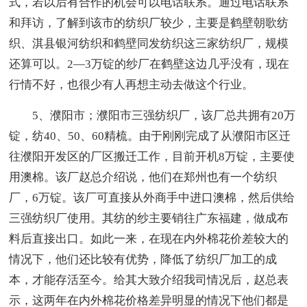
式，若以后有合作的机会可以电话联系。通过电话联系
和拜访，了解到该市的纺织厂较少，主要是鹤壁朝歌纺
织、淇县银河纺织和鹤壁同发纺织这三家纺织厂，规模
还算可以。2—3万锭的纱厂在鹤壁这边几乎没有，现在
行情不好，也很少有人再想主动去做这个行业。
5、濮阳市；濮阳市三强纺织厂，该厂总共拥有20万
锭，纺40、50、60精梳。由于刚刚完成了从濮阳市区迁
往濮阳开发区的厂区搬迁工作，目前开机8万锭，主要使
用澳棉。该厂赵总介绍说，他们在郑州也有一个纺织
厂，6万锭。该厂可直接从外商手中进口澳棉，然后供给
三强纺织厂使用。其纺的纱主要销往广东福建，做成布
料后直接出口。如此一来，在现在内外棉花价差较大的
情况下，他们还比较有优势，降低了纺织厂加工的成
本，才能存活至今。给其大致介绍我司情况后，赵总表
示，这两年在内外棉花价格差异明显的情况下他们都是